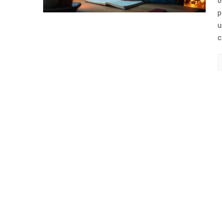
o
p
u
c