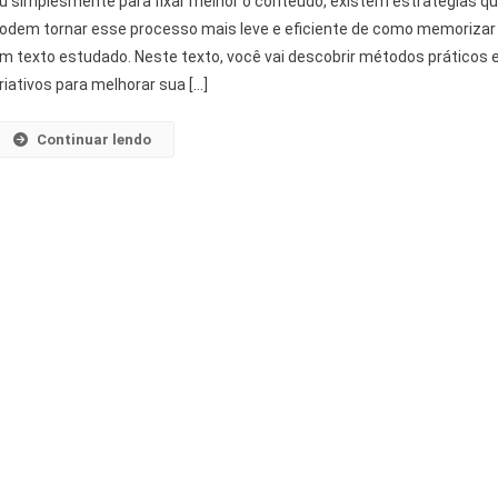
u simplesmente para fixar melhor o conteúdo, existem estratégias q
odem tornar esse processo mais leve e eficiente de como memorizar
m texto estudado. Neste texto, você vai descobrir métodos práticos 
riativos para melhorar sua […]
Continuar lendo