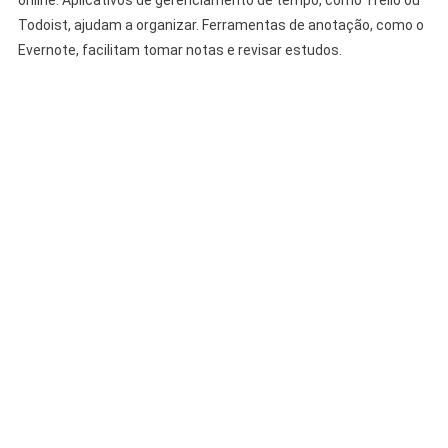
online. Aplicativos de gerenciamento de tempo, como Trello ou
Todoist, ajudam a organizar. Ferramentas de anotação, como o
Evernote, facilitam tomar notas e revisar estudos.