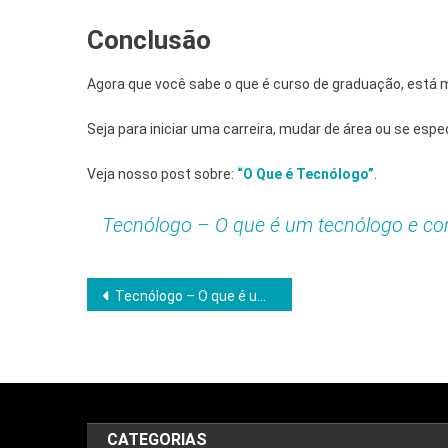
Conclusão
Agora que você sabe o que é curso de graduação, está 
Seja para iniciar uma carreira, mudar de área ou se esp
Veja nosso post sobre:
“O Que é Tecnólogo”
.
Tecnólogo – O que é um tecnólogo e co
Navegação
Tecnólogo – O que é um tecnólogo e como funciona esse curso?
de
Post
CATEGORIAS