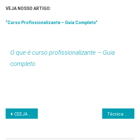
VEJA NOSSO ARTIGO:
“Curso Profissionalizante – Guia Completo”
O que é curso profissionalizante – Guia
completo
Navegação
CEEJA – O que é CEEJA e como funciona?
Técnica pomodoro: Para melhorar sua produtividade
de
Post