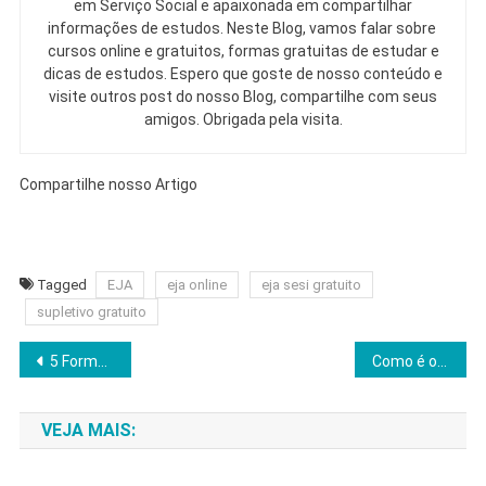
em Serviço Social e apaixonada em compartilhar
informações de estudos. Neste Blog, vamos falar sobre
cursos online e gratuitos, formas gratuitas de estudar e
dicas de estudos. Espero que goste de nosso conteúdo e
visite outros post do nosso Blog, compartilhe com seus
amigos. Obrigada pela visita.
Compartilhe nosso Artigo
Tagged
EJA
eja online
eja sesi gratuito
supletivo gratuito
Navegação
5 Formas de como terminar o ensino médio e voltar estudar
Como é o CEEJA por dentro [Eliminação de matéria] – Caso de sucesso
de
VEJA MAIS:
Post