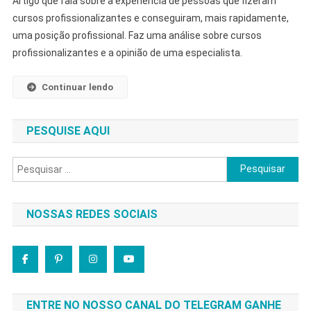
Artigo que fala sobre a experiência de pessoas que fizeram
Experiê
cursos profissionalizantes e conseguiram, mais rapidamente,
Com
uma posição profissional. Faz uma análise sobre cursos
Curso
profissionalizantes e a opinião de uma especialista.
Profiss
Continuar lendo
PESQUISE AQUI
Pesquisar
por:
NOSSAS REDES SOCIAIS
ENTRE NO NOSSO CANAL DO TELEGRAM GANHE